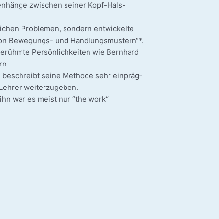
n­hän­ge zwi­schen sei­ner Kopf-Hals-
i­chen Pro­ble­men, son­dern ent­wi­ckel­te
g von Bewegungs- und Hand­lungs­mus­tern“*.
 Berühm­te Per­sön­lich­kei­ten wie Bern­hard
rn.
 beschreibt sei­ne Metho­de sehr ein­präg­
eh­rer wei­ter­zu­ge­ben.
r ihn war es meist nur “the work“.