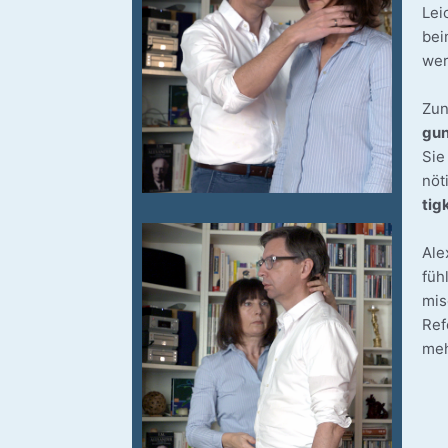
Lei
bei
wer
Zun
gun
Sie
nöt
tig­
Ale
füh
mis
Refe
meh