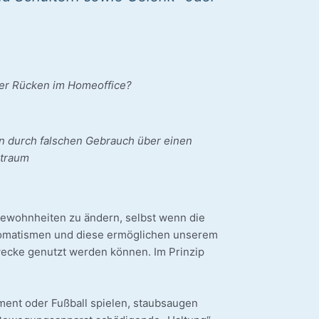
ter Rücken im Homeoffice?
n durch fal­schen Gebrauch über einen
itraum
Gewohn­hei­ten zu ändern, selbst wenn die
o­ma­tis­men und die­se ermög­li­chen unse­rem
Zwe­cke genutzt wer­den kön­nen. Im Prin­zip
ent oder Fuß­ball spie­len, staub­saugen