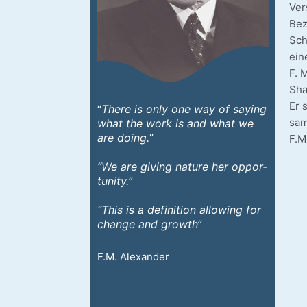
Ver
Bez
Schl
ein
F. M
Sha
Er 
“
The­re is only one way of say­ing
sam.
what the work is and what we
are doing.
”
F.M
“We are giving natu­re her oppor­
tu­ni­ty.
”
“This is a defi­ni­ti­on allo­wing for
chan­ge and growth
”
F.M. Alex­an­der