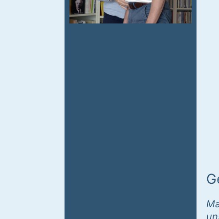
G
Ma
un