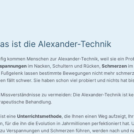
as ist die Alexander-Technik
­fig kom­men Men­schen zur Alexander-Technik, weil sie ein Pro­
­span­nun­gen
im Nacken, Schul­tern und Rücken,
Schmer­zen
im 
 Fuß­ge­lenk las­sen bestimm­te Bewe­gun­gen nicht mehr schmerz­
en fällt schwer. Sie haben schon viel pro­biert und nichts hat bi
Miss­ver­ständ­nis­se zu ver­mei­den: Die Alexander-Technik ist k
rapeutische Behandlung.
 ist eine
Unter­richts­me­tho­de
, die Ihnen einen Weg auf­zeigt, Ih
, für die ihn die Evo­lu­ti­on in Jahr­mil­lio­nen per­fek­tio­niert ha
 zu Ver­span­nun­gen und Schmer­zen füh­ren, wer­den nach und na