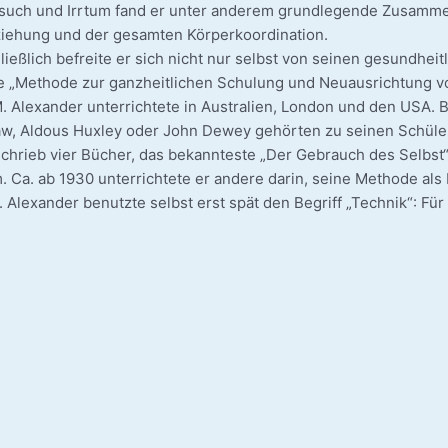
­such und Irr­tum fand er unter ande­rem grund­le­gen­de Zusam­me
iehung und der gesam­ten Kör­per­ko­or­di­na­ti­on.
ieß­lich befrei­te er sich nicht nur selbst von sei­nen gesund­heit­l
e „Metho­de zur ganz­heit­li­chen Schu­lung und Neu­aus­rich­tun
. Alex­an­der unter­rich­te­te in Aus­tra­li­en, Lon­don und den USA.
w, Aldous Hux­ley oder John Dew­ey gehör­ten zu sei­nen Schü­le
schrieb vier Bücher, das bekann­tes­te „Der Gebrauch des Selbst“
 Ca. ab 1930 unter­rich­te­te er ande­re dar­in, sei­ne Metho­de als L
. Alex­an­der benutz­te selbst erst spät den Begriff „Tech­nik“: Fü