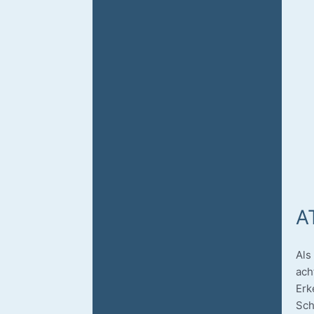
A
Als
ach
Erke
Schü