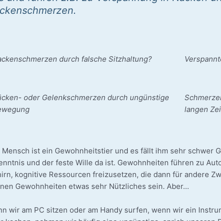
ckenschmerzen.
cken­schmer­zen durch fal­sche Sitzhaltung?
Ver­spann­
cken- oder Gelenk­schmer­zen durch ungüns­ti­ge
Schmer­ze
ewegung
lan­gen Ze
 Mensch ist ein Gewohn­heits­tier und es fällt ihm sehr schwer 
ennt­nis und der fes­te Wil­le da ist. Gewohn­hei­ten füh­ren zu Aut
irn, kogni­ti­ve Res­sour­cen frei­zu­set­zen, die dann für ande­re 
­nen Gewohn­hei­ten etwas sehr Nütz­li­ches sein. Aber…
n wir am PC sit­zen oder am Han­dy sur­fen, wenn wir ein Instru­m