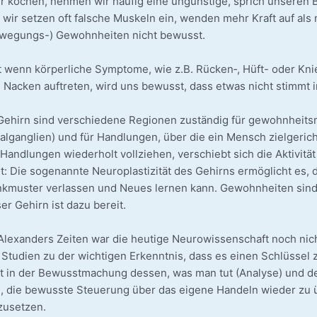
r kochen, neh­men wir häu­fig eine ungüns­ti­ge, sprich unse­ren Be
, wir set­zen oft fal­sche Mus­keln ein, wen­den mehr Kraft auf als
wegungs-) Gewohn­hei­ten nicht bewusst.
t wenn kör­per­li­che Sym­pto­me, wie z.B. Rücken‑, Hüft- oder Kni
 Nacken auf­tre­ten, wird uns bewusst, dass etwas nicht stimmt 
Gehirn sind ver­schie­de­ne Regio­nen zustän­dig für gewohn­heits­mä
l­gan­gli­en) und für Hand­lun­gen, über die ein Mensch ziel­ge­rich­
 Hand­lun­gen wie­der­holt voll­zie­hen, ver­schiebt sich die Akti­vi
t: Die soge­nann­te Neu­ro­plas­ti­zi­tät des Gehirns ermög­licht es,
k­mus­ter ver­las­sen und Neu­es ler­nen kann. Gewohn­hei­ten sind h
er Gehirn ist dazu bereit.
Alex­an­ders Zei­ten war die heu­ti­ge Neu­ro­wis­sen­schaft noch ni
 Stu­di­en zu der wich­ti­gen Erkennt­nis, dass es einen Schlüs­se
gt in der Bewusst­ma­chung des­sen, was man tut (Ana­ly­se) und d
, die bewuss­te Steue­rung über das eige­ne Han­deln wie­der zu üb
zusetzen.