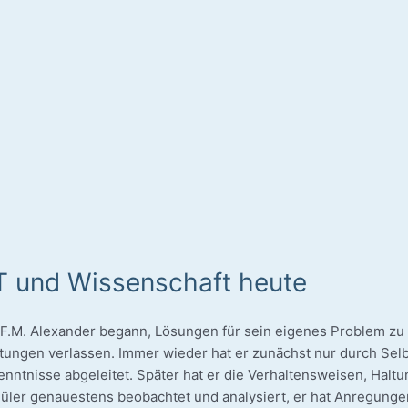
T und Wissenschaft heute
 F.M. Alex­an­der begann, Lösun­gen für sein eige­nes Pro­blem zu f
­tun­gen ver­las­sen. Immer wie­der hat er zunächst nur durch Sel
nnt­nis­se abge­lei­tet. Spä­ter hat er die Ver­hal­tens­wei­sen, Hal
­ler genau­es­tens beob­ach­tet und ana­ly­siert, er hat Anre­gun­ge