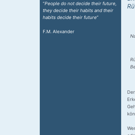
“
Peo­p­le do not deci­de their future,
Rü
they deci­de their habits and their
habits deci­de their future
”
F.M. Alex­an­der
Na
Rü
B
Der
Erk
Geh
kön
Wen