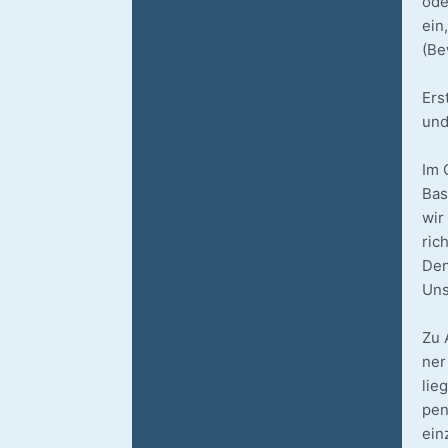
ode
ein
(Be
Ers
und
Im 
Basa
wir
rich
Den
Uns
Zu 
ner
lie
pen
ein