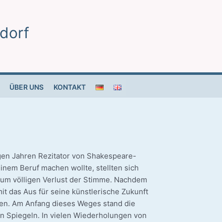
dorf
ÜBER UNS
KONTAKT
­gen Jah­ren Rezi­ta­tor von Shakespeare-
i­nem Beruf machen woll­te, stell­ten sich
um völ­li­gen Ver­lust der Stim­me. Nach­dem
mit das Aus für sei­ne künst­le­ri­sche Zukunft
ehen. Am Anfang die­ses Weges stand die
on Spie­geln. In vie­len Wie­der­ho­lun­gen von