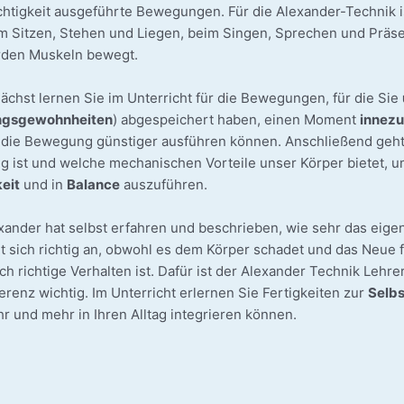
ch­tig­keit aus­ge­führ­te Bewe­gun­gen. Für die Alexander-Technik
m Sit­zen, Ste­hen und Lie­gen, beim Sin­gen, Spre­chen und Prä­s
­den Mus­keln bewegt.
ächst ler­nen Sie im Unter­richt für die Bewe­gun­gen, für die Sie
gs­ge­wohn­hei­ten
) abge­spei­chert haben, einen Moment
inne­zu
 die Bewe­gung güns­ti­ger aus­füh­ren kön­nen. Anschlie­ßend geht
ig ist und wel­che mecha­ni­schen Vor­tei­le unser Kör­per bie­tet,
keit
und in
Balan­ce
auszuführen.
x­an­der hat selbst erfah­ren und beschrie­ben, wie sehr das eige
lt sich rich­tig an, obwohl es dem Kör­per scha­det und das Neue f
ch rich­ti­ge Ver­hal­ten ist. Dafür ist der Alex­an­der Tech­nik Leh
­renz wich­tig. Im Unter­richt erler­nen Sie Fer­tig­kei­ten zur
Selbst
r und mehr in Ihren All­tag inte­grie­ren können.