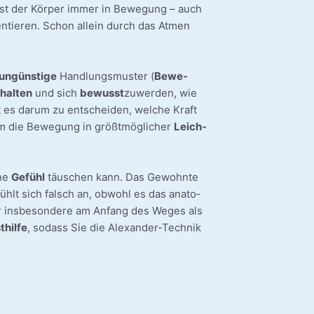
 ist der Kör­per immer in Bewe­gung – auch
en­tie­ren. Schon allein durch das Atmen
ungüns­ti­ge
Hand­lungs­mus­ter (
Bewe­
­hal­ten
und sich
bewusst
zuwer­den, wie
 es dar­um zu ent­schei­den, wel­che Kraft
 um die Bewe­gung in größt­mög­li­cher
Leich­
­ne
Gefühl
täu­schen kann. Das Gewohn­te
ühlt sich falsch an, obwohl es das ana­to­
­rer ins­be­son­de­re am Anfang des Weges als
­hil­fe
, sodass Sie die Alexander-Technik