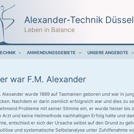
Alexander-Technik Düssel
Leben in Balance
ECHNIK
ANWENDUNGSGEBIETE
UNSERE ANGEBOTE
er war F.M. Alexander
. Alex­an­der wur­de 1869 auf Tas­ma­ni­en gebo­ren und war in jun
cken. Nach­dem er dar­in ziem­lich erfolg­reich war und dies zu se
eh­mend Pro­ble­me mit sei­ner Stim­me ein, er wur­de hei­ser bis z
 Arzt und kei­ne Heil­me­tho­de nach­hal­ti­gen Erfolg hat­te und da
h­te, ent­schied er sich der Ursa­che selbst auf den Grund zu g
­tiö­se und sys­te­ma­ti­sche Selbst­ana­ly­se unter Zuhil­fe­nah­me v