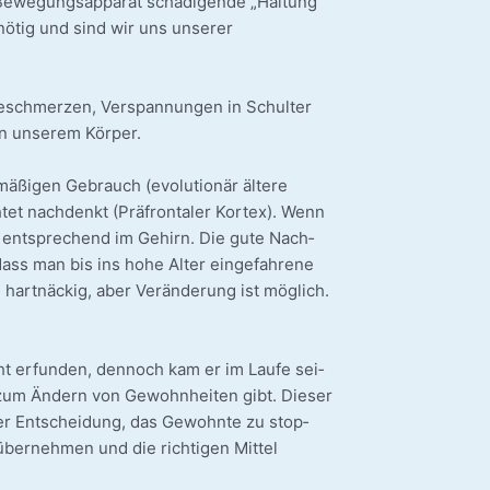
we­gungs­ap­pa­rat schä­di­gen­de „Hal­tung“
 nötig und sind wir uns unse­rer
e­schmer­zen, Ver­span­nun­gen in Schul­ter
in unse­rem Körper.
­ßi­gen Gebrauch (evo­lu­tio­när älte­re
tet nach­denkt (Prä­fron­ta­ler Kor­tex). Wenn
­tät ent­spre­chend im Gehirn. Die gute Nach­
 dass man bis ins hohe Alter ein­ge­fah­re­ne
art­nä­ckig, aber Ver­än­de­rung ist mög­lich.
cht erfun­den, den­noch kam er im Lau­fe sei­
l zum Ändern von Gewohn­hei­ten gibt. Die­ser
er Ent­schei­dung, das Gewohn­te zu stop­
er­neh­men und die rich­ti­gen Mit­tel