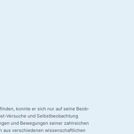
in­den, konn­te er sich nur auf sei­ne Beob­
bst-Versuche und Selbst­be­ob­ach­tung
­tun­gen und Bewe­gun­gen sei­ner zahl­rei­chen
n aus ver­schie­de­nen wis­sen­schaft­li­chen