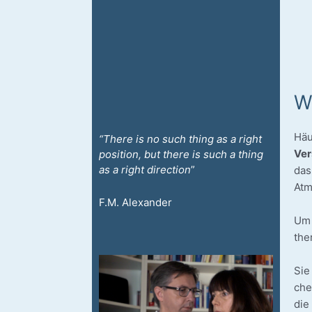
W
Häu
“The­re is no such thing as a right
Ver
posi­ti­on, but the­re is such a thing
as a right direc­tion
”
das
Atm
F.M. Alex­an­der
Um 
the
Sie
chen
die