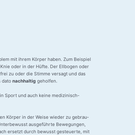
blem mit ihrem Kör­per haben. Zum Bei­spiel
Knie oder in der Hüf­te. Der Ell­bo­gen oder
frei zu oder die Stim­me ver­sagt und das
s dato
nach­hal­tig
geholfen.
ein Sport und auch kei­ne medizinisch-
ren Kör­per in der Wei­se wie­der zu gebrau­
t. Unter­be­wusst aus­ge­führ­te Bewe­gun­gen,
ch ersetzt durch bewusst gesteu­er­te, mit