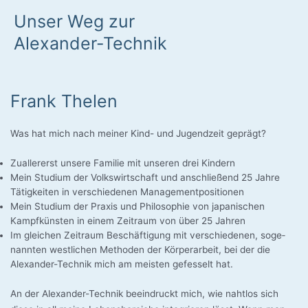
Unser Weg zur
Alexander-Technik
Frank Thelen
Was hat mich nach mei­ner Kind- und Jugend­zeit geprägt?
Zual­ler­erst unse­re Fami­lie mit unse­ren drei Kindern
Mein Stu­di­um der Volks­wirt­schaft und anschlie­ßend 25 Jah­re
Tätig­kei­ten in ver­schie­de­nen Managementpositionen
Mein Stu­di­um der Pra­xis und Phi­lo­so­phie von japa­ni­schen
Kampf­küns­ten in einem Zeit­raum von über 25 Jahren
Im glei­chen Zeit­raum Beschäf­ti­gung mit ver­schie­de­nen, soge­
nann­ten west­li­chen Metho­den der Kör­per­ar­beit, bei der die
Alexander-Technik mich am meis­ten gefes­selt hat.
An der Alexander-Technik beein­druckt mich, wie naht­los sich