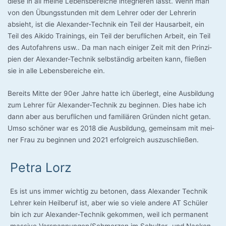
die­se in all mei­ne Lebens­be­rei­che inte­grie­ren lässt. Wenn man
von den Übungs­stun­den mit dem Leh­rer oder der Leh­re­rin
absieht, ist die Alexander-Technik ein Teil der Haus­ar­beit, ein
Teil des Aiki­do Trai­nings, ein Teil der beruf­li­chen Arbeit, ein Teil
des Auto­fah­rens usw.. Da man nach eini­ger Zeit mit den Prin­zi­
pi­en der Alexander-Technik selb­stän­dig arbei­ten kann, flie­ßen
sie in alle Lebens­be­rei­che ein.
Bereits Mit­te der 90er Jah­re hat­te ich über­legt, eine Aus­bil­dung
zum Leh­rer für Alexander-Technik zu begin­nen. Dies habe ich
dann aber aus beruf­li­chen und fami­liä­ren Grün­den nicht getan.
Umso schö­ner war es 2018 die Aus­bil­dung, gemein­sam mit mei­
ner Frau zu begin­nen und 2021 erfolg­reich auszuschließen.
Petra Lorz
Es ist uns immer wich­tig zu beto­nen, dass Alex­an­der Tech­nik
Leh­rer kein Heil­be­ruf ist, aber wie so vie­le ande­re AT Schü­ler
bin ich zur Alexander-Technik gekom­men, weil ich per­ma­nent
mas­si­ve Verspannungen/Schmerzen im Schulter- und Nacken­