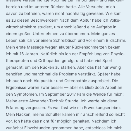
be­reich und im unte­ren Rücken hat­te. Alle Ver­su­che, mich
davon zu befrei­en, waren nicht nach­hal­tig gewe­sen. Wie kam
es zu die­sen Beschwer­den? Nach dem Abitur habe ich Volks­
wirt­schafts­leh­re stu­diert, um anschlie­ßend eine Auf­ga­be in
einem gro­ßen Unter­neh­men zu über­neh­men. Mein gan­zes
Leben saß ich vor einem Schreib­tisch und vor einem Bild­schirm.
Mein ers­te Mas­sa­ge wegen aku­ter Rücken­schmer­zen bekam
ich mit 16 Jah­ren. Natür­lich bin ich der Emp­feh­lung von Phy­sio­
the­ra­peu­ten und Ortho­pä­den gefolgt und habe viel Sport
gemacht, um den Rücken zu stär­ken. Aber das hat nur wenig
gehol­fen und manch­mal die Pro­ble­me ver­stärkt. Spä­ter habe
ich auch noch Aku­punk­tur und Osteo­pa­thie aus­pro­biert. Die
Ergeb­nis­se waren zwar bes­ser — aber es blieb doch Arbeit an
den Sym­pto­men. Im Sep­tem­ber 2017 kam die Wen­de für mich:
Mei­ne ers­te Alexander-Technik Stun­de. Ich wer­de nie die­se
Erfah­rung ver­ges­sen. Es war fast wie ein Erwe­ckungs­er­leb­nis.
Mein Nacken, mei­ne Schul­ter kamen mir anschlie­ßend so leicht
vor. Ich hät­te das nicht für mög­lich gehal­ten. Nach­dem ich
zunächst Ein­zel­stun­den genom­men habe, ent­schloss ich mich