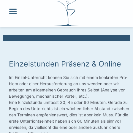
Zum
Inhalt
springen
Einzelstunden Präsenz & Online
Im Einzel-Unterricht kön­nen Sie sich mit einem kon­kre­ten Pro­
blem oder einer Her­aus­for­de­rung an uns wen­den oder wir
arbei­ten am all­ge­mei­nen Gebrauch Ihres Selbst (Ana­ly­se von
Bewe­gun­gen, mecha­ni­scher Vor­teil, etc.).
Eine Ein­zel­stun­de umfasst 30, 45 oder 60 Minu­ten. Gera­de zu
Beginn des Unter­richts ist ein wöchent­li­cher Abstand zwi­schen
den Ter­mi­nen emp­feh­lens­wert, dies ist aber kein Muss. Für die
ers­te Unter­richts­ein­heit haben sich 60 Minu­ten als sinn­voll
erwie­sen, da viel­leicht die eine oder ande­re aus­führ­li­che­re