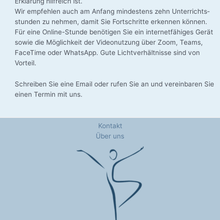
Erklä­rung hilf­reich ist.
Wir emp­feh­len auch am Anfang min­des­tens zehn Unter­richts­
stun­den zu neh­men, damit Sie Fort­schrit­te erken­nen kön­nen.
Für eine Online-Stunde benö­ti­gen Sie ein inter­net­fä­hi­ges Gerät
sowie die Mög­lich­keit der Video­nut­zung über Zoom, Teams,
Face­Time oder Whats­App. Gute Licht­ver­hält­nis­se sind von
Vorteil.
Schrei­ben Sie eine Email oder rufen Sie an und ver­ein­ba­ren Sie
einen Ter­min mit uns.
Kontakt
Über uns